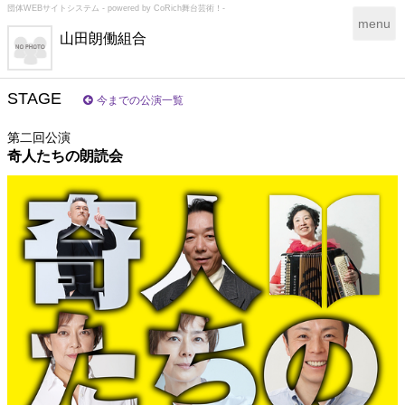
団体WEBサイトシステム - powered by
CoRich舞台芸術！-
T
menu
山田朗働組合
o
g
g
l
STAGE
今までの公演一覧
e
n
第二回公演
a
奇人たちの朗読会
v
i
g
a
t
i
o
n