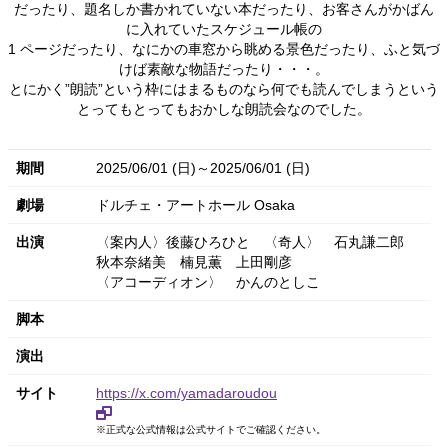
だったり、題名しか書かれていない本だったり、お客さんがかばん
に入れていたスケジュール帳の
1 ページだったり、なにかの車窓から眺める景色だったり、ふと気づ
けば素敵な物語だったり・・・。
とにかく”朗読”という枠にはまるものなら何でも読んでしまうという
とってもとってもおかしな朗読会なのでした。
期間
2025/06/01 (日)～2025/06/01 (日)
劇場
ドルチェ・アートホール Osaka
出演
〈案内人〉後藤ひろひと
〈奇人〉
石丸謙二郎
秋本奈緒美
楠見薫
上田剛彦
〈アコーディオン〉
かんのとしこ
脚本
演出
サイト
https://x.com/yamadaroudou
※正式な公式情報は公式サイトでご確認ください。